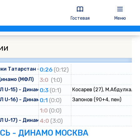
Гостевая
Меню
ии
ки Татарстан - Динамо
0:26
(0:12)
Динамо (МФЛ)
3:0
(1:0)
 U-15) - Динамо (ЮФЛ U-15)
0:3
(0:1)
Косарев (27), М.Абдулхалик
 U-16) - Динамо (ЮФЛ U-16)
0:1
(0:0)
Запонов (90+4, пен)
о
1:0
(0:0)
 U-17) - Динамо (ЮФЛ U-17)
4:0
(3:0)
ЕСЬ - ДИНАМО МОСКВА