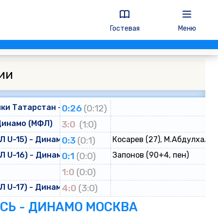
Гостевая
Меню
ии
ки Татарстан - Динамо
0:26
(0:12)
Динамо (МФЛ)
3:0
(1:0)
 U-15) - Динамо (ЮФЛ U-15)
0:3
(0:1)
Косарев (27), М.Абдулхалик
 U-16) - Динамо (ЮФЛ U-16)
0:1
(0:0)
Запонов (90+4, пен)
о
1:0
(0:0)
 U-17) - Динамо (ЮФЛ U-17)
4:0
(3:0)
ЕСЬ - ДИНАМО МОСКВА