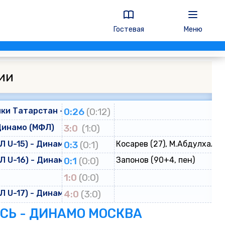
Гостевая
Меню
ии
ки Татарстан - Динамо
0:26
(0:12)
Динамо (МФЛ)
3:0
(1:0)
 U-15) - Динамо (ЮФЛ U-15)
0:3
(0:1)
Косарев (27), М.Абдулхалик
 U-16) - Динамо (ЮФЛ U-16)
0:1
(0:0)
Запонов (90+4, пен)
о
1:0
(0:0)
 U-17) - Динамо (ЮФЛ U-17)
4:0
(3:0)
ЕСЬ - ДИНАМО МОСКВА