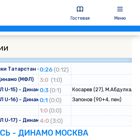
Гостевая
Меню
ии
ки Татарстан - Динамо
0:26
(0:12)
Динамо (МФЛ)
3:0
(1:0)
 U-15) - Динамо (ЮФЛ U-15)
0:3
(0:1)
Косарев (27), М.Абдулхалик
 U-16) - Динамо (ЮФЛ U-16)
0:1
(0:0)
Запонов (90+4, пен)
о
1:0
(0:0)
 U-17) - Динамо (ЮФЛ U-17)
4:0
(3:0)
ЕСЬ - ДИНАМО МОСКВА