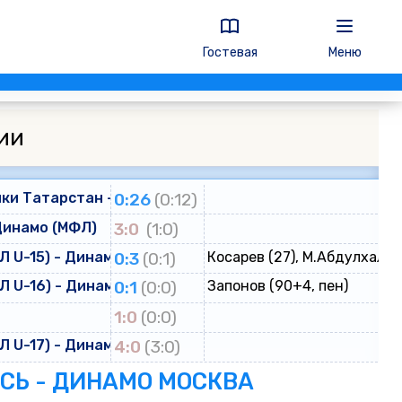
Гостевая
Меню
ии
ки Татарстан - Динамо
0:26
(0:12)
Динамо (МФЛ)
3:0
(1:0)
 U-15) - Динамо (ЮФЛ U-15)
0:3
(0:1)
Косарев (27), М.Абдулхалик
 U-16) - Динамо (ЮФЛ U-16)
0:1
(0:0)
Запонов (90+4, пен)
о
1:0
(0:0)
 U-17) - Динамо (ЮФЛ U-17)
4:0
(3:0)
ЕСЬ - ДИНАМО МОСКВА