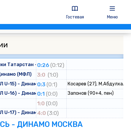
Гостевая
Меню
ии
ки Татарстан - Динамо
0:26
(0:12)
Динамо (МФЛ)
3:0
(1:0)
 U-15) - Динамо (ЮФЛ U-15)
0:3
(0:1)
Косарев (27), М.Абдулхалик
 U-16) - Динамо (ЮФЛ U-16)
0:1
(0:0)
Запонов (90+4, пен)
о
1:0
(0:0)
 U-17) - Динамо (ЮФЛ U-17)
4:0
(3:0)
ЕСЬ - ДИНАМО МОСКВА