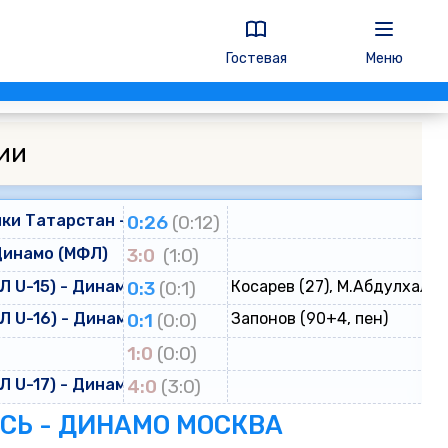
Гостевая
Меню
ии
ки Татарстан - Динамо
0:26
(0:12)
Динамо (МФЛ)
3:0
(1:0)
 U-15) - Динамо (ЮФЛ U-15)
0:3
(0:1)
Косарев (27), М.Абдулхалик
 U-16) - Динамо (ЮФЛ U-16)
0:1
(0:0)
Запонов (90+4, пен)
о
1:0
(0:0)
 U-17) - Динамо (ЮФЛ U-17)
4:0
(3:0)
ЕСЬ - ДИНАМО МОСКВА