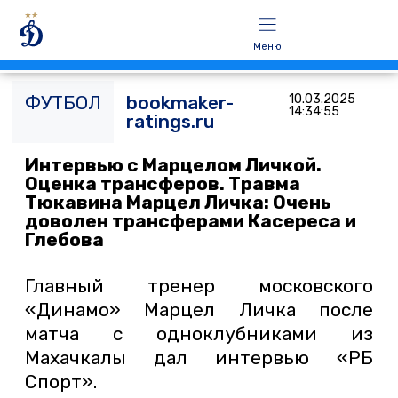
Меню
ФУТБОЛ
bookmaker-
10.03.2025
14:34:55
ratings.ru
Интервью с Марцелом Личкой.
Оценка трансферов. Травма
Тюкавина Марцел Личка: Очень
доволен трансферами Касереса и
Глебова
Главный тренер московского
«Динамо» Марцел Личка после
матча с одноклубниками из
Махачкалы дал интервью «РБ
Спорт».