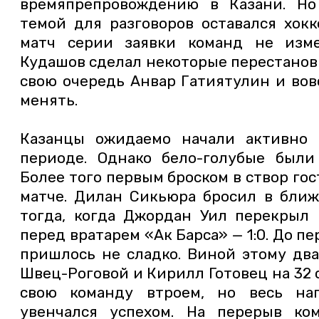
времяпрепровождению в Казани. Но
темой для разговоров оставался хокк
матч серии заявки команд не изме
Кудашов сделал некоторые перестановк
свою очередь Анвар Гатиятулин и вов
менять.
Казанцы ожидаемо начали активно 
периоде. Однако бело-голубые были
Более того первым броском в створ гос
матче. Дилан Сикьюра бросил в бли
тогда, когда Джордан Уил перекрыл 
перед вратарем «Ак Барса» — 1:0. До п
пришлось не сладко. Виной этому два
Швец-Роговой и Кирилл Готовец на 32
свою команду втроем, но весь на
увенчался успехом. На перерыв к