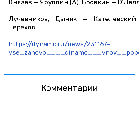
Князев — Яруллин (А), Бровкин — О’Дел
Лучевников, Дыняк — Кателевский
Терехов.
https://dynamo.ru/news/231167-
vse_zanovo____dinamo___vnov__pobe
Комментарии