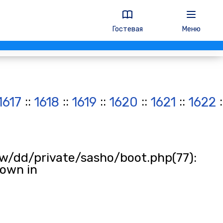
Гостевая
Меню
::
::
::
::
::
:
1617
1618
1619
1620
1621
1622
w/dd/private/sasho/boot.php(77):
rown in