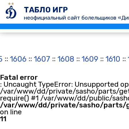
ТАБЛО ИГР
неофициальный сайт болельщиков «Ди
::
::
::
::
::
::
5
1606
1607
1608
1609
1610
Fatal error
: Uncaught TypeError: Unsupported oper
/var/www/dd/private/sasho/parts/get
require() #1 /var/www/dd/public/sasho
/var/www/dd/private/sasho/parts/
on line
11