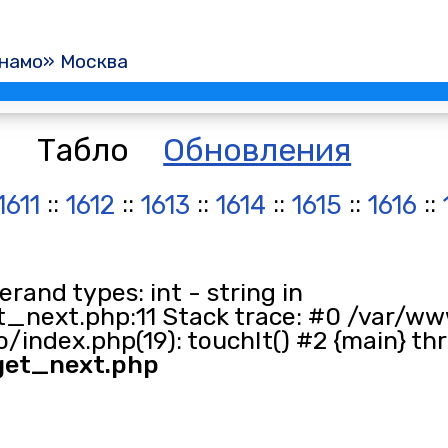
намо» Москва
Табло
Обновления
::
::
::
::
::
::
1611
1612
1613
1614
1615
1616
and types: int - string in
_next.php:11 Stack trace: #0 /var/ww
/index.php(19): touchIt() #2 {main} th
get_next.php