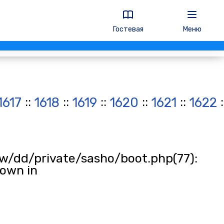
Гостевая
Меню
::
::
::
::
::
:
1617
1618
1619
1620
1621
1622
w/dd/private/sasho/boot.php(77):
rown in