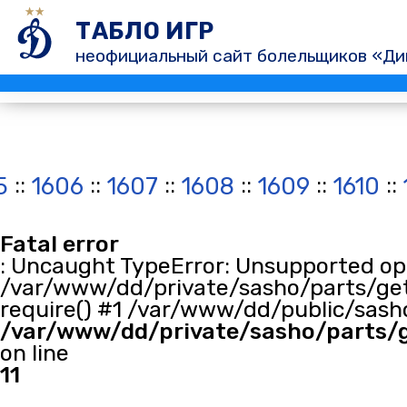
ТАБЛО ИГР
неофициальный сайт болельщиков «Ди
::
::
::
::
::
::
5
1606
1607
1608
1609
1610
Fatal error
: Uncaught TypeError: Unsupported oper
/var/www/dd/private/sasho/parts/get
require() #1 /var/www/dd/public/sasho
/var/www/dd/private/sasho/parts/
on line
11