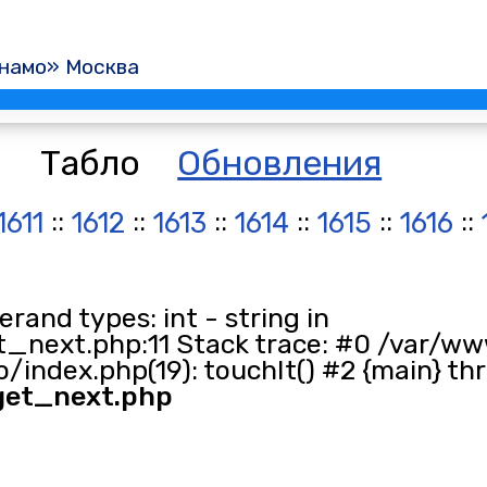
намо» Москва
Табло
Обновления
::
::
::
::
::
::
1611
1612
1613
1614
1615
1616
and types: int - string in
_next.php:11 Stack trace: #0 /var/ww
/index.php(19): touchIt() #2 {main} th
get_next.php