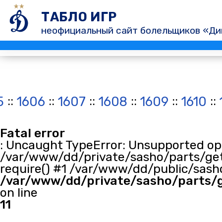
ТАБЛО ИГР
неофициальный сайт болельщиков «Ди
::
::
::
::
::
::
5
1606
1607
1608
1609
1610
Fatal error
: Uncaught TypeError: Unsupported oper
/var/www/dd/private/sasho/parts/get
require() #1 /var/www/dd/public/sasho
/var/www/dd/private/sasho/parts/
on line
11