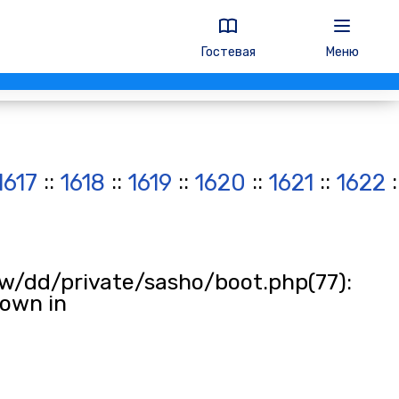
Гостевая
Меню
::
::
::
::
::
:
1617
1618
1619
1620
1621
1622
w/dd/private/sasho/boot.php(77):
rown in