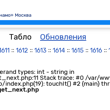
намо» Москва
Табло
Обновления
::
::
::
::
::
::
1611
1612
1613
1614
1615
1616
and types: int - string in
_next.php:11 Stack trace: #0 /var/ww
/index.php(19): touchIt() #2 {main} th
get_next.php