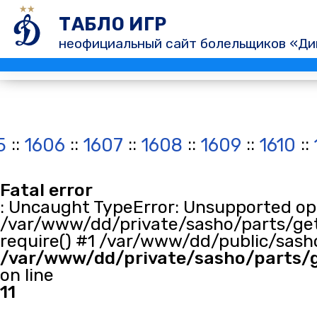
ТАБЛО ИГР
неофициальный сайт болельщиков «Ди
::
::
::
::
::
::
5
1606
1607
1608
1609
1610
Fatal error
: Uncaught TypeError: Unsupported oper
/var/www/dd/private/sasho/parts/get
require() #1 /var/www/dd/public/sasho
/var/www/dd/private/sasho/parts/
on line
11