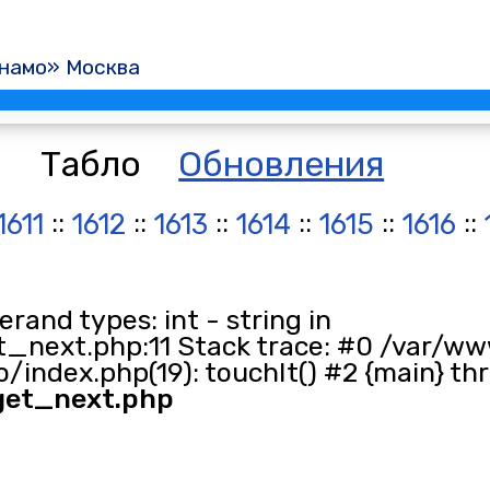
намо» Москва
Табло
Обновления
::
::
::
::
::
::
1611
1612
1613
1614
1615
1616
and types: int - string in
_next.php:11 Stack trace: #0 /var/ww
/index.php(19): touchIt() #2 {main} th
get_next.php