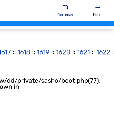
Гостевая
Меню
::
::
::
::
::
:
1617
1618
1619
1620
1621
1622
w/dd/private/sasho/boot.php(77):
rown in