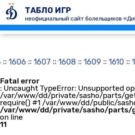
ТАБЛО ИГР
неофициальный сайт болельщиков «Ди
::
::
::
::
::
::
5
1606
1607
1608
1609
1610
Fatal error
: Uncaught TypeError: Unsupported oper
/var/www/dd/private/sasho/parts/get
require() #1 /var/www/dd/public/sasho
/var/www/dd/private/sasho/parts/
on line
11