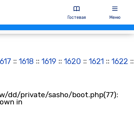
Гостевая
Меню
::
::
::
::
::
:
1617
1618
1619
1620
1621
1622
w/dd/private/sasho/boot.php(77):
rown in