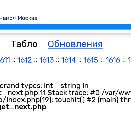
намо» Москва
Табло
Обновления
::
::
::
::
::
::
1611
1612
1613
1614
1615
1616
and types: int - string in
_next.php:11 Stack trace: #0 /var/ww
/index.php(19): touchIt() #2 {main} th
get_next.php