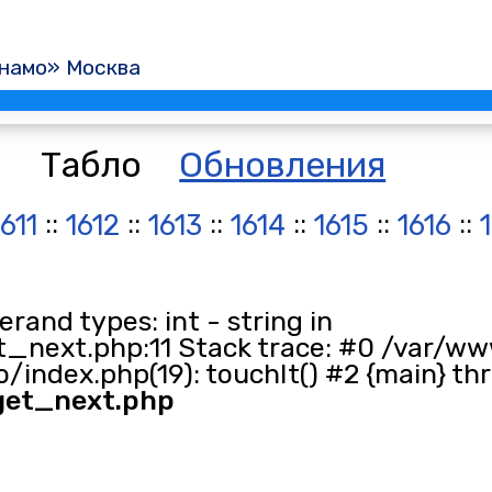
намо» Москва
Табло
Обновления
::
::
::
::
::
::
1611
1612
1613
1614
1615
1616
and types: int - string in
_next.php:11 Stack trace: #0 /var/ww
/index.php(19): touchIt() #2 {main} th
get_next.php