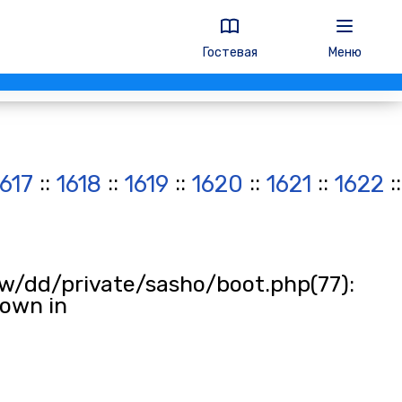
Гостевая
Меню
::
::
::
::
::
:
1617
1618
1619
1620
1621
1622
w/dd/private/sasho/boot.php(77):
rown in