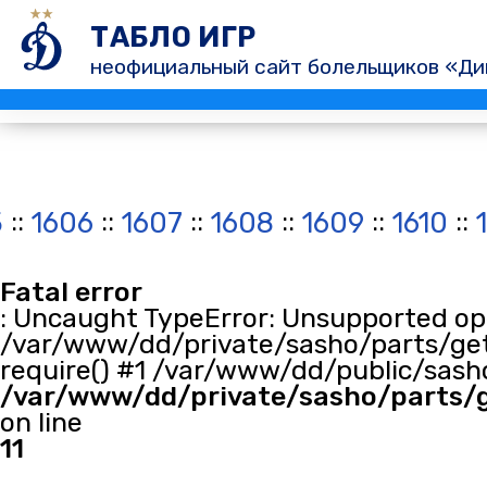
ТАБЛО ИГР
неофициальный сайт болельщиков «Ди
::
::
::
::
::
::
5
1606
1607
1608
1609
1610
Fatal error
: Uncaught TypeError: Unsupported oper
/var/www/dd/private/sasho/parts/get
require() #1 /var/www/dd/public/sasho
/var/www/dd/private/sasho/parts/
on line
11