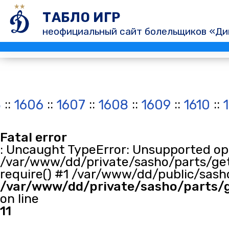
ТАБЛО ИГР
неофициальный сайт болельщиков «Ди
::
::
::
::
::
::
5
1606
1607
1608
1609
1610
Fatal error
: Uncaught TypeError: Unsupported oper
/var/www/dd/private/sasho/parts/get
require() #1 /var/www/dd/public/sasho
/var/www/dd/private/sasho/parts/
on line
11