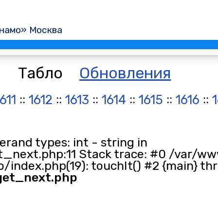
намо» Москва
Табло
Обновления
::
::
::
::
::
::
1611
1612
1613
1614
1615
1616
and types: int - string in
_next.php:11 Stack trace: #0 /var/ww
/index.php(19): touchIt() #2 {main} th
get_next.php