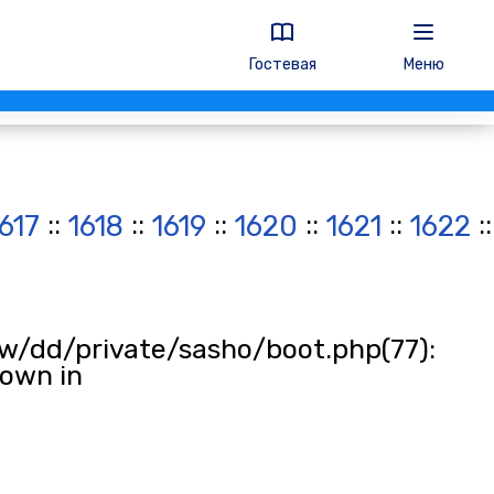
Гостевая
Меню
::
::
::
::
::
:
1617
1618
1619
1620
1621
1622
w/dd/private/sasho/boot.php(77):
rown in