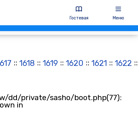
Гостевая
Меню
::
::
::
::
::
:
1617
1618
1619
1620
1621
1622
w/dd/private/sasho/boot.php(77):
rown in