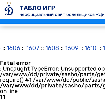
ТАБЛО ИГР
неофициальный сайт болельщиков «Ди
::
::
::
::
::
::
5
1606
1607
1608
1609
1610
Fatal error
: Uncaught TypeError: Unsupported oper
/var/www/dd/private/sasho/parts/get
require() #1 /var/www/dd/public/sasho
/var/www/dd/private/sasho/parts/
on line
11