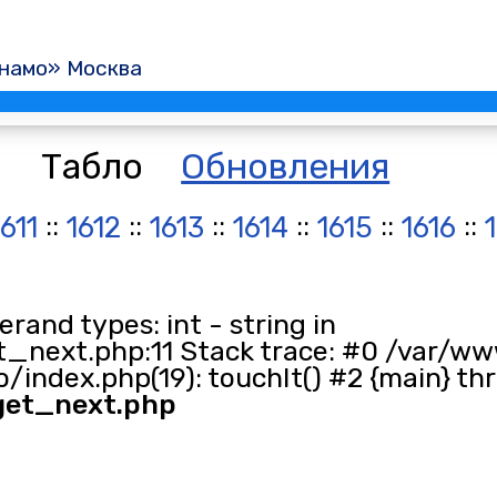
намо» Москва
Табло
Обновления
::
::
::
::
::
::
1611
1612
1613
1614
1615
1616
and types: int - string in
_next.php:11 Stack trace: #0 /var/ww
/index.php(19): touchIt() #2 {main} th
get_next.php