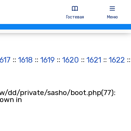
Гостевая
Меню
::
::
::
::
::
:
1617
1618
1619
1620
1621
1622
w/dd/private/sasho/boot.php(77):
rown in