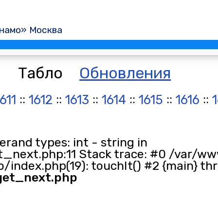
намо» Москва
Табло
Обновления
::
::
::
::
::
::
1611
1612
1613
1614
1615
1616
and types: int - string in
_next.php:11 Stack trace: #0 /var/ww
/index.php(19): touchIt() #2 {main} th
get_next.php