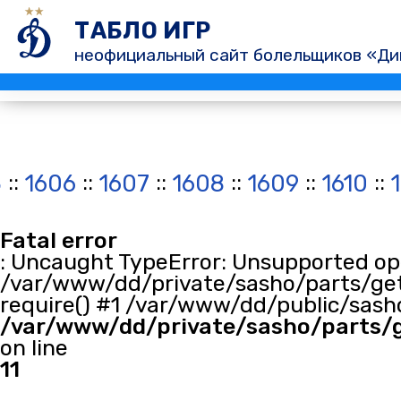
ТАБЛО ИГР
неофициальный сайт болельщиков «Ди
::
::
::
::
::
::
5
1606
1607
1608
1609
1610
Fatal error
: Uncaught TypeError: Unsupported oper
/var/www/dd/private/sasho/parts/get
require() #1 /var/www/dd/public/sasho
/var/www/dd/private/sasho/parts/
on line
11