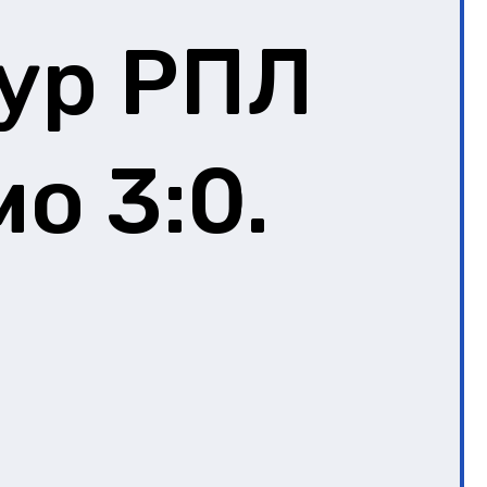
Тур РПЛ
о 3:0.