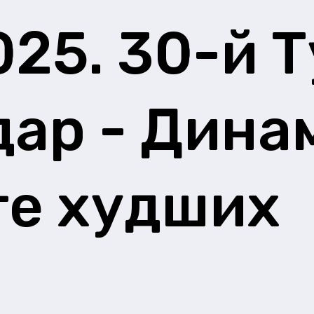
025. 30-й 
ар - Динам
те худших