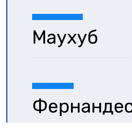
Маухуб
Фернанде