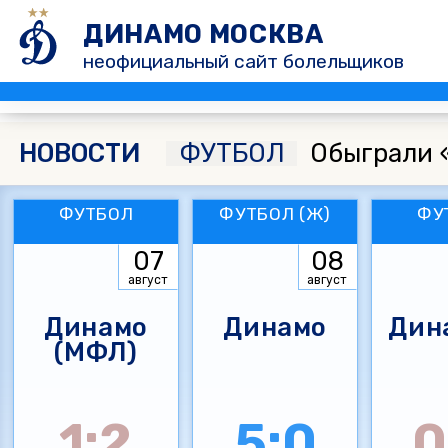
ДИНАМО МОСКВА
неофициальный сайт болельщиков
НОВОСТИ
ФУТБОЛ
Обыграли 
ФУТБОЛ
ФУТБОЛ (Ж)
ФУ
07
08
август
август
Динамо
Динамо
Дин
(МФЛ)
1:2
5:0
0