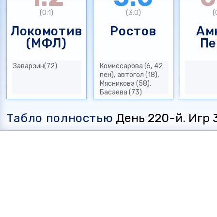
(0:1)
(3:0)
(
Локомотив
Ростов
Ам
(МФЛ)
Пе
Заварзин(72)
Комиссарова (6, 42
пен), автогол (18),
Мясникова (58),
Басаева (73)
Табло полностью
День 220-й. Игр 3