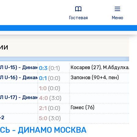
Гостевая
Меню
ии
 U-15) - Динамо (ЮФЛ U-15)
0:3
(0:1)
Косарев (27), М.Абдулхалик
 U-16) - Динамо (ЮФЛ U-16)
0:1
(0:0)
Запонов (90+4, пен)
о
1:0
(0:0)
 U-17) - Динамо (ЮФЛ U-17)
4:0
(3:0)
2:1
(0:0)
Гомес (76)
-2
5:0
(3:0)
ЕСЬ - ДИНАМО МОСКВА