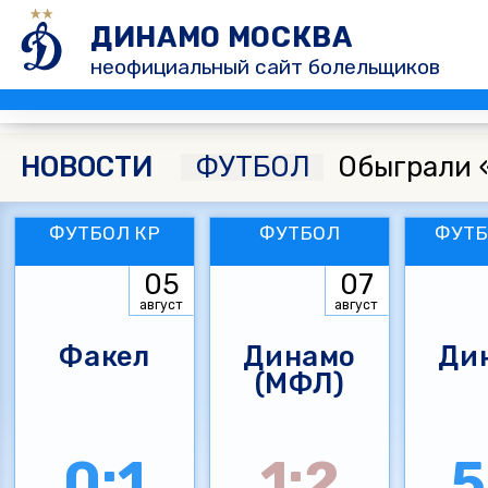
ДИНАМО МОСКВА
неофициальный сайт болельщиков
НОВОСТИ
ФУТБОЛ
Обыграли 
ФУТБОЛ КР
ФУТБОЛ
ФУТБ
05
07
август
август
Факел
Динамо
Ди
(МФЛ)
0:1
1:2
5