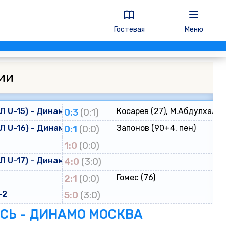
Гостевая
Меню
ии
 U-15) - Динамо (ЮФЛ U-15)
0:3
(0:1)
Косарев (27), М.Абдулхалик
 U-16) - Динамо (ЮФЛ U-16)
0:1
(0:0)
Запонов (90+4, пен)
о
1:0
(0:0)
 U-17) - Динамо (ЮФЛ U-17)
4:0
(3:0)
2:1
(0:0)
Гомес (76)
-2
5:0
(3:0)
ЕСЬ - ДИНАМО МОСКВА