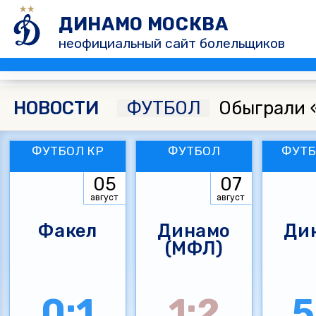
ДИНАМО МОСКВА
неофициальный сайт болельщиков
НОВОСТИ
ФУТБОЛ
Обыграли 
ФУТБОЛ КР
ФУТБОЛ
ФУТБ
05
07
август
август
Факел
Динамо
Ди
(МФЛ)
0:1
1:2
5