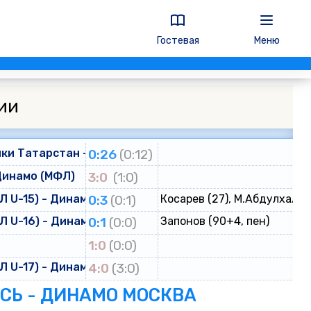
Гостевая
Меню
ии
ки Татарстан - Динамо
0:26
(0:12)
Динамо (МФЛ)
3:0
(1:0)
 U-15) - Динамо (ЮФЛ U-15)
0:3
(0:1)
Косарев (27), М.Абдулхалик
 U-16) - Динамо (ЮФЛ U-16)
0:1
(0:0)
Запонов (90+4, пен)
о
1:0
(0:0)
 U-17) - Динамо (ЮФЛ U-17)
4:0
(3:0)
ЕСЬ - ДИНАМО МОСКВА