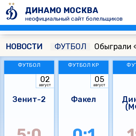
ДИНАМО МОСКВА
неофициальный сайт болельщиков
НОВОСТИ
ФУТБОЛ
Обыграли 
ФУТБОЛ
ФУТБОЛ КР
ФУ
02
05
август
август
Зенит-2
Факел
Ди
(М
5:0
0:1
1