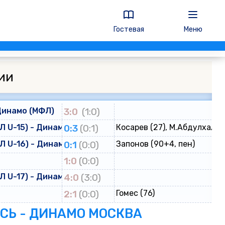
Гостевая
Меню
ии
Динамо (МФЛ)
3:0
(1:0)
 U-15) - Динамо (ЮФЛ U-15)
0:3
(0:1)
Косарев (27), М.Абдулхалик
 U-16) - Динамо (ЮФЛ U-16)
0:1
(0:0)
Запонов (90+4, пен)
о
1:0
(0:0)
 U-17) - Динамо (ЮФЛ U-17)
4:0
(3:0)
2:1
(0:0)
Гомес (76)
ЕСЬ - ДИНАМО МОСКВА