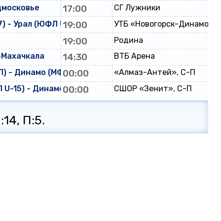
дмосковье
17:00
СГ Лужники
) - Урал (ЮФЛ U-17)
19:00
УТБ «Новогорск-Динамо»
19:00
Родина
-Махачкала
14:30
ВТБ Арена
) - Динамо (МФЛ)
00:00
«Алмаз-Антей», С-П
U-15) - Динамо (ЮФЛ U-15)
00:00
СШОР «Зенит», С-П
14, П:5.