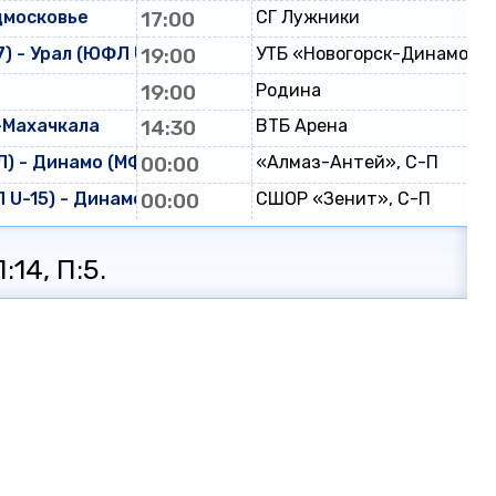
дмосковье
17:00
СГ Лужники
) - Урал (ЮФЛ U-17)
19:00
УТБ «Новогорск-Динамо»
19:00
Родина
-Махачкала
14:30
ВТБ Арена
) - Динамо (МФЛ)
00:00
«Алмаз-Антей», С-П
U-15) - Динамо (ЮФЛ U-15)
00:00
СШОР «Зенит», С-П
:14, П:5.