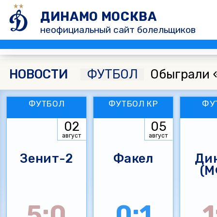
ДИНАМО МОСКВА
неофициальный сайт болельщиков
НОВОСТИ
ФУТБОЛ
Обыграли 
ФУТБОЛ
ФУТБОЛ КР
ФУ
02
05
август
август
Зенит-2
Факел
Ди
(М
5:0
0:1
1