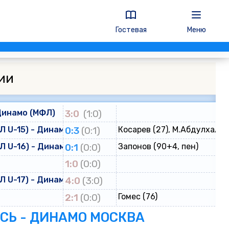
Гостевая
Меню
ии
Динамо (МФЛ)
3:0
(1:0)
 U-15) - Динамо (ЮФЛ U-15)
0:3
(0:1)
Косарев (27), М.Абдулхалик
 U-16) - Динамо (ЮФЛ U-16)
0:1
(0:0)
Запонов (90+4, пен)
о
1:0
(0:0)
 U-17) - Динамо (ЮФЛ U-17)
4:0
(3:0)
2:1
(0:0)
Гомес (76)
ЕСЬ - ДИНАМО МОСКВА