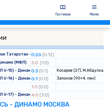
Гостевая
Меню
ии
ки Татарстан - Динамо
0:26
(0:12)
Динамо (МФЛ)
3:0
(1:0)
 U-15) - Динамо (ЮФЛ U-15)
0:3
(0:1)
Косарев (27), М.Абдулхалик
 U-16) - Динамо (ЮФЛ U-16)
0:1
(0:0)
Запонов (90+4, пен)
о
1:0
(0:0)
 U-17) - Динамо (ЮФЛ U-17)
4:0
(3:0)
ЕСЬ - ДИНАМО МОСКВА