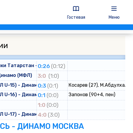
Гостевая
Меню
ии
ки Татарстан - Динамо
0:26
(0:12)
Динамо (МФЛ)
3:0
(1:0)
 U-15) - Динамо (ЮФЛ U-15)
0:3
(0:1)
Косарев (27), М.Абдулхалик
 U-16) - Динамо (ЮФЛ U-16)
0:1
(0:0)
Запонов (90+4, пен)
о
1:0
(0:0)
 U-17) - Динамо (ЮФЛ U-17)
4:0
(3:0)
ЕСЬ - ДИНАМО МОСКВА