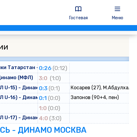
Гостевая
Меню
ии
ки Татарстан - Динамо
0:26
(0:12)
Динамо (МФЛ)
3:0
(1:0)
 U-15) - Динамо (ЮФЛ U-15)
0:3
(0:1)
Косарев (27), М.Абдулхалик
 U-16) - Динамо (ЮФЛ U-16)
0:1
(0:0)
Запонов (90+4, пен)
о
1:0
(0:0)
 U-17) - Динамо (ЮФЛ U-17)
4:0
(3:0)
ЕСЬ - ДИНАМО МОСКВА