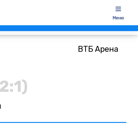
Меню
ВТБ Арена
 2:1)
н