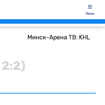
Меню
Минск-Арена ТВ: KHL
, 2:2)