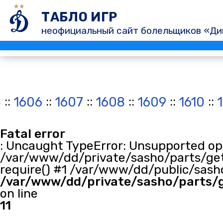
ТАБЛО ИГР
неофициальный сайт болельщиков «Ди
::
::
::
::
::
::
5
1606
1607
1608
1609
1610
Fatal error
: Uncaught TypeError: Unsupported oper
/var/www/dd/private/sasho/parts/get
require() #1 /var/www/dd/public/sasho
/var/www/dd/private/sasho/parts/
on line
11