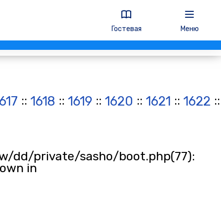
Гостевая
Меню
::
::
::
::
::
:
1617
1618
1619
1620
1621
1622
w/dd/private/sasho/boot.php(77):
rown in