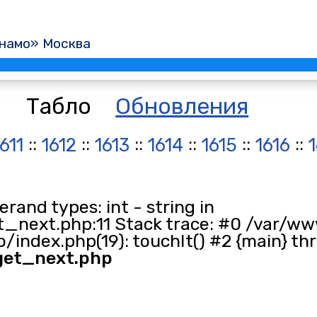
намо» Москва
Табло
Обновления
::
::
::
::
::
::
1611
1612
1613
1614
1615
1616
and types: int - string in
_next.php:11 Stack trace: #0 /var/ww
/index.php(19): touchIt() #2 {main} th
get_next.php