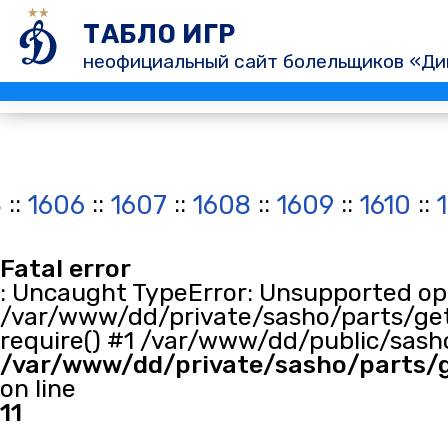
ТАБЛО ИГР
неофициальный сайт болельщиков «Ди
::
::
::
::
::
::
5
1606
1607
1608
1609
1610
1
Fatal error
: Uncaught TypeError: Unsupported oper
/var/www/dd/private/sasho/parts/get
require() #1 /var/www/dd/public/sasho
/var/www/dd/private/sasho/parts/
on line
11