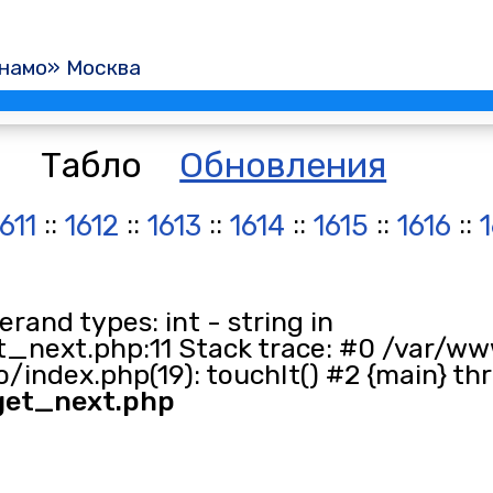
намо» Москва
Табло
Обновления
::
::
::
::
::
::
611
1612
1613
1614
1615
1616
1
and types: int - string in
_next.php:11 Stack trace: #0 /var/ww
/index.php(19): touchIt() #2 {main} th
get_next.php