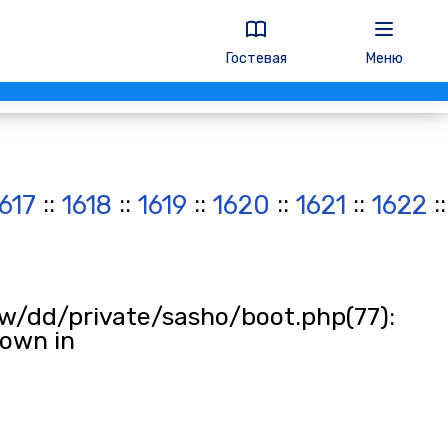
Гостевая
Меню
::
::
::
::
::
:
617
1618
1619
1620
1621
1622
w/dd/private/sasho/boot.php(77):
rown in