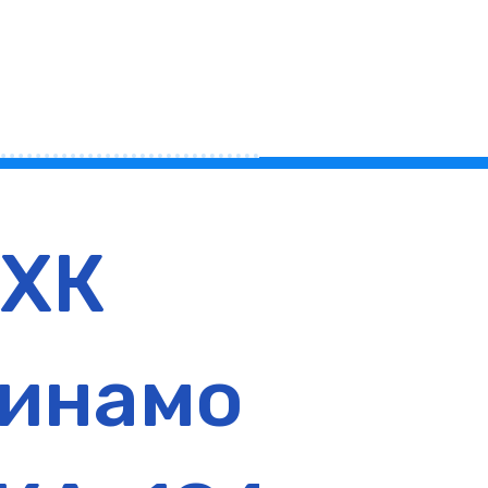
ХК
1:3
инамо -