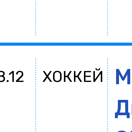
М
8.12
ХОККЕЙ
Д