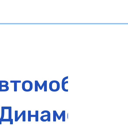
втомобилис
 Динамо