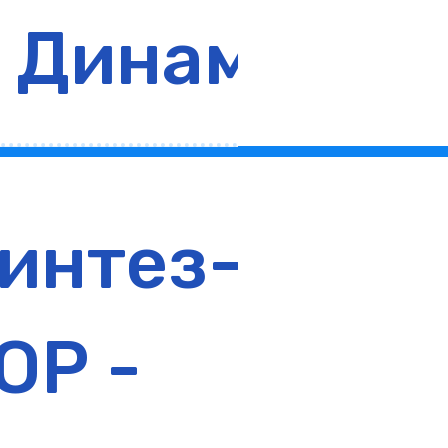
Динамо
интез-
3:16
ОР -