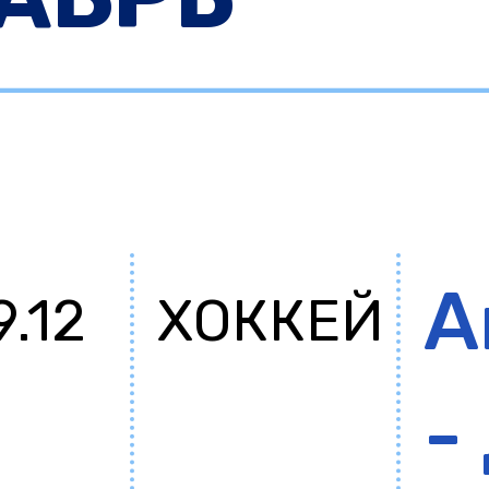
А
9.12
ХОККЕЙ
-