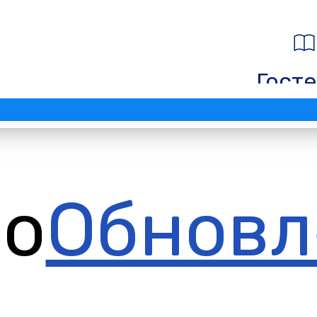
Госте
ло
Обновл