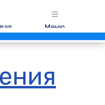
вая
Меню
ения