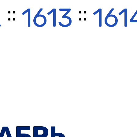
::
::
2
1613
161
АБРЬ