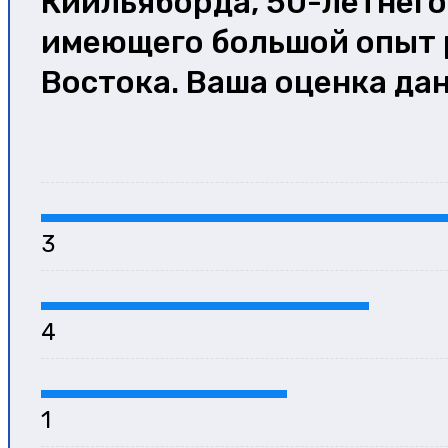
Киильяборда, 50-летнего
имеющего большой опыт 
Востока. Ваша оценка да
3
4
1