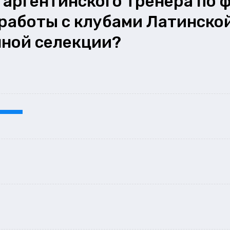
 аргентинского тренера по 
работы с клубами Латинско
нной селекции?